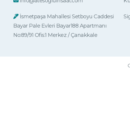
info@atesogluinsaat.com
Ku
İsmetpaşa Mahallesi Setboyu Caddesi
Si
Bayar Pale Evleri Bayar188 Apartmanı
No:89/91 Ofis:1 Merkez / Çanakkale